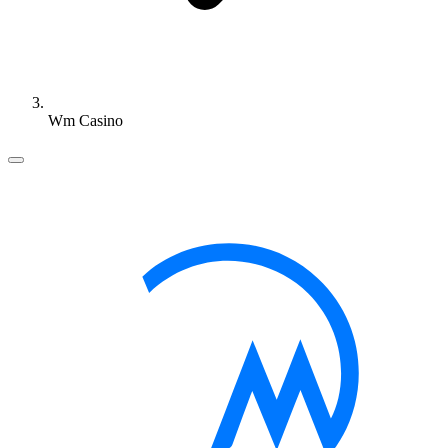
Wm Casino