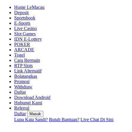
Home LeMacau
Deposit
Sportsbook
E-Sports
Live Casino
Slot Games
IDN E-Lottery
POKER
ARCADE
Togel
Cara Bermain
RTP Slots
Link Alternatif
Bolatangkas
Promosi
Withdraw
Daftar
Download Android
Hubungi Kami
Referral
Daftar
Masuk
Lupa Kata Sandi?
Butuh Bantuan?
Live Chat Di Sini