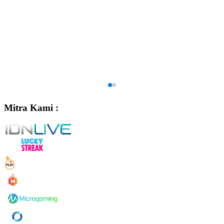
Mitra Kami :