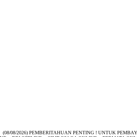
..
(08/08/2026)
PEMBERITAHUAN PENTING ! UNTUK PEMBAYA