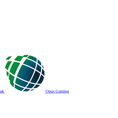
eak
Opus Gaming