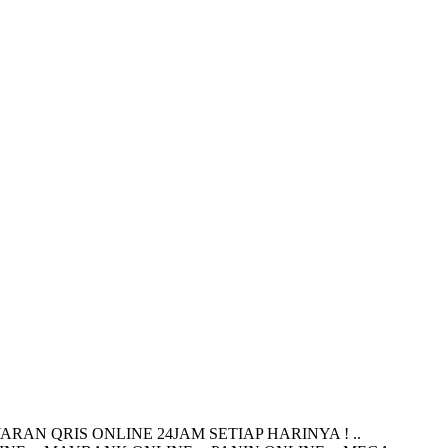
RAN QRIS ONLINE 24JAM SETIAP HARINYA ! ..