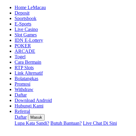
Home LeMacau
Deposit
Sportsbook
E-Sports
Live Casino
Slot Games
IDN E-Lottery
POKER
ARCADE
Togel
Cara Bermain
RTP Slots
Link Alternatif
Bolatangkas
Promosi
Withdraw
Daftar
Download Android
Hubungi Kami
Referral
Daftar
Masuk
Lupa Kata Sandi?
Butuh Bantuan?
Live Chat Di Sini