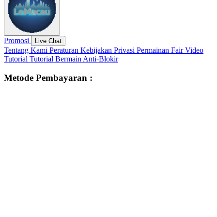
Promosi
Live Chat
Tentang Kami
Peraturan
Kebijakan Privasi
Permainan Fair
Video
Tutorial
Tutorial Bermain
Anti-Blokir
Metode Pembayaran :