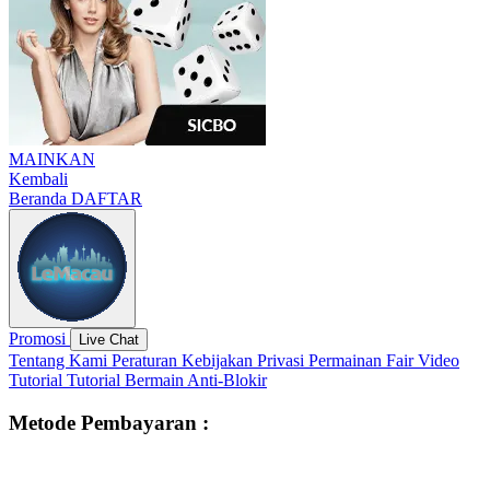
MAINKAN
Kembali
Beranda
DAFTAR
Promosi
Live Chat
Tentang Kami
Peraturan
Kebijakan Privasi
Permainan Fair
Video
Tutorial
Tutorial Bermain
Anti-Blokir
Metode Pembayaran :