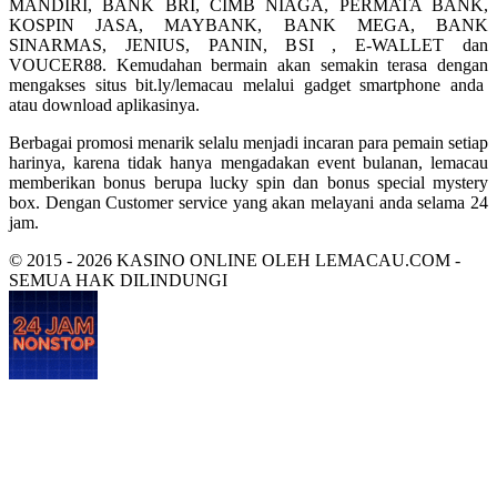
MANDIRI, BANK BRI, CIMB NIAGA, PERMATA BANK,
KOSPIN JASA, MAYBANK, BANK MEGA, BANK
SINARMAS, JENIUS, PANIN, BSI , E-WALLET dan
VOUCER88. Kemudahan bermain akan semakin terasa dengan
mengakses situs bit.ly/lemacau melalui gadget smartphone anda
atau download aplikasinya.
Berbagai promosi menarik selalu menjadi incaran para pemain setiap
harinya, karena tidak hanya mengadakan event bulanan, lemacau
memberikan bonus berupa lucky spin dan bonus special mystery
box. Dengan Customer service yang akan melayani anda selama 24
jam.
© 2015 - 2026 KASINO ONLINE OLEH LEMACAU.COM -
SEMUA HAK DILINDUNGI