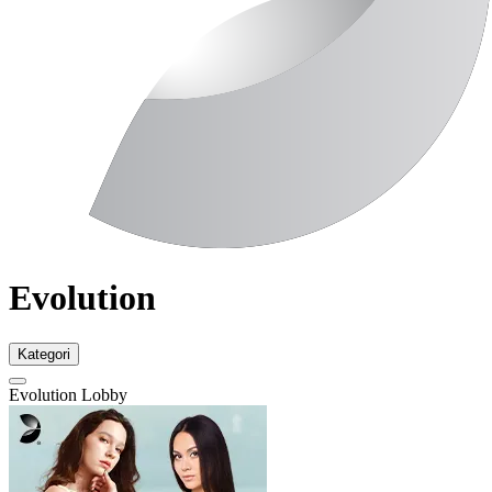
Evolution
Kategori
Evolution Lobby