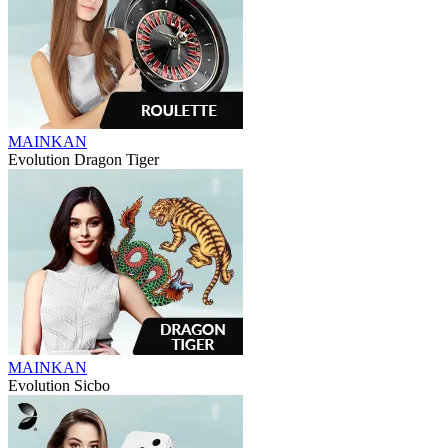
MAINKAN
Evolution Dragon Tiger
MAINKAN
Evolution Sicbo