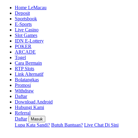
Home LeMacau
Deposit
Sportsbook
E-Sports
Live Casino
Slot Games
IDN E-Lottery
POKER
ARCADE
Togel
Cara Bermain
RTP Slots
Link Alternatif
Bolatangkas
Promosi
Withdraw
Daftar
Download Android
Hubungi Kami
Referral
Daftar
Masuk
Lupa Kata Sandi?
Butuh Bantuan?
Live Chat Di Sini