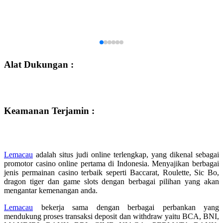
Alat Dukungan :
Keamanan Terjamin :
Lemacau
adalah situs judi online terlengkap, yang dikenal sebagai
promotor casino online pertama di Indonesia. Menyajikan berbagai
jenis permainan casino terbaik seperti Baccarat, Roulette, Sic Bo,
dragon tiger dan game slots dengan berbagai pilihan yang akan
mengantar kemenangan anda.
Lemacau
bekerja sama dengan berbagai perbankan yang
mendukung proses transaksi deposit dan withdraw yaitu BCA, BNI,