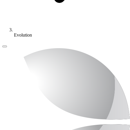
Evolution