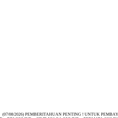
..
(07/08/2026)
PEMBERITAHUAN PENTING ! UNTUK PEMBAYA