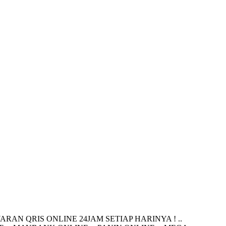
RAN QRIS ONLINE 24JAM SETIAP HARINYA ! ..