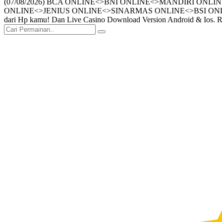
(07/08/2026)
BCA ONLINE<>BNI ONLINE<>MANDIRI ONLI
ONLINE<>JENIUS ONLINE<>SINARMAS ONLINE<>BSI O
dari Hp kamu! Dan Live Casino Download Version Android & Ios.